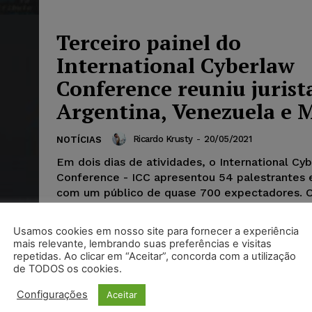
Terceiro painel do
International Cyberlaw
Conference reuniu jurist
Argentina, Venezuela e 
Ricardo Krusty
-
20/05/2021
NOTÍCIAS
Em dois dias de atividades, o International Cy
Conference - ICC apresentou 54 palestrantes 
com um público de quase 700 expectadores. O
painel, que reuniu juristas da Argentina, Venez
Mexico.
Usamos cookies em nosso site para fornecer a experiência
mais relevante, lembrando suas preferências e visitas
repetidas. Ao clicar em “Aceitar”, concorda com a utilização
de TODOS os cookies.
Configurações
Aceitar