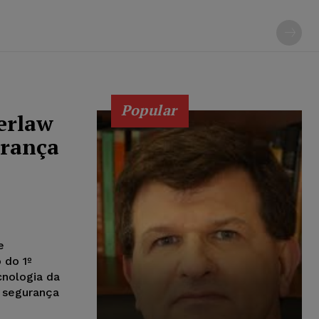
Popular
erlaw
urança
e
 do 1º
cnologia da
 segurança