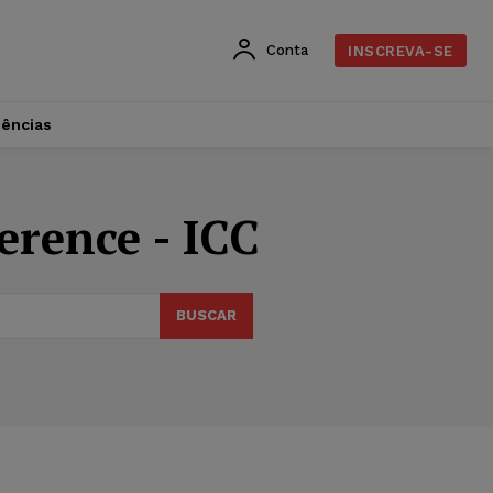
Conta
INSCREVA-SE
dências
erence - ICC
BUSCAR