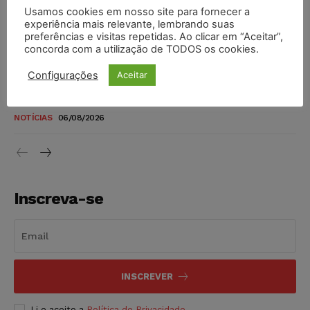
Usamos cookies em nosso site para fornecer a
TSE reforça que sistemas das urnas eletrônicas tornam-se
experiência mais relevante, lembrando suas
invioláveis após assinatura digital e lacração
preferências e visitas repetidas. Ao clicar em “Aceitar”,
concorda com a utilização de TODOS os cookies.
NOTÍCIAS
06/08/2026
Configurações
Aceitar
STF inicia julgamento sobre constitucionalidade da
proibição dos jogos de azar no Brasil
NOTÍCIAS
06/08/2026
Inscreva-se
INSCREVER
Li e aceito a
Política de Privacidade
.