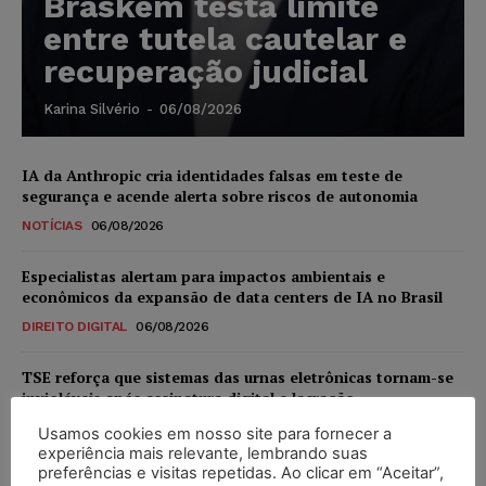
Braskem testa limite
entre tutela cautelar e
recuperação judicial
Karina Silvério
-
06/08/2026
IA da Anthropic cria identidades falsas em teste de
segurança e acende alerta sobre riscos de autonomia
NOTÍCIAS
06/08/2026
Especialistas alertam para impactos ambientais e
econômicos da expansão de data centers de IA no Brasil
DIREITO DIGITAL
06/08/2026
TSE reforça que sistemas das urnas eletrônicas tornam-se
invioláveis após assinatura digital e lacração
NOTÍCIAS
06/08/2026
Usamos cookies em nosso site para fornecer a
experiência mais relevante, lembrando suas
preferências e visitas repetidas. Ao clicar em “Aceitar”,
STF inicia julgamento sobre constitucionalidade da