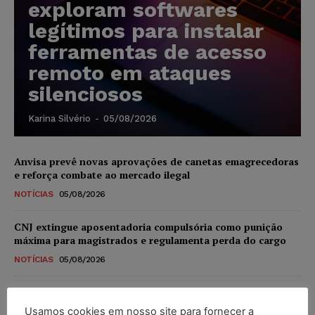
exploram softwares
legítimos para instalar
ferramentas de acesso
remoto em ataques
silenciosos
Karina Silvério
-
05/08/2026
Anvisa prevê novas aprovações de canetas emagrecedoras
e reforça combate ao mercado ilegal
NOTÍCIAS
05/08/2026
CNJ extingue aposentadoria compulsória como punição
máxima para magistrados e regulamenta perda do cargo
NOTÍCIAS
05/08/2026
Justiça de SP rejeita ação da família de Alexandre de
Moraes contra senador Alessandro Vieira
Usamos cookies em nosso site para fornecer a