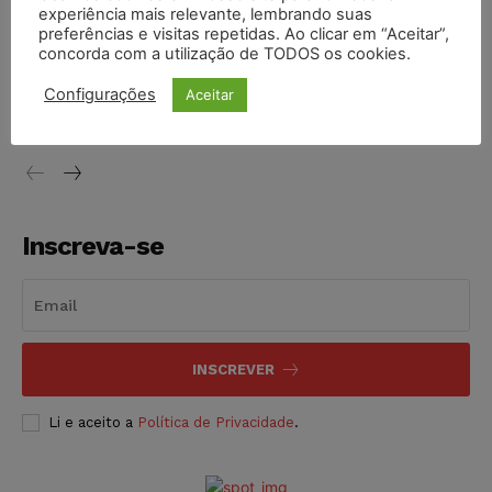
experiência mais relevante, lembrando suas
NOTÍCIAS
05/08/2026
preferências e visitas repetidas. Ao clicar em “Aceitar”,
concorda com a utilização de TODOS os cookies.
Conselho Nacional de Justiça determina afastamento da
juíza Gabriela Hardt por dois anos
Configurações
Aceitar
NOTÍCIAS
05/08/2026
Inscreva-se
INSCREVER
Li e aceito a
Política de Privacidade
.