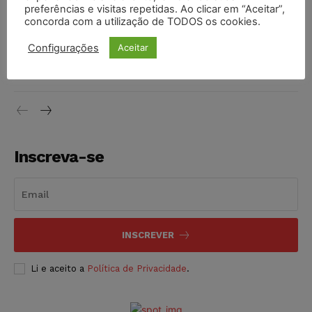
preferências e visitas repetidas. Ao clicar em “Aceitar”,
DIREITO TRIBUTÁRIO
07/08/2026
concorda com a utilização de TODOS os cookies.
Justiça do Trabalho mantém justa causa de empregado que
Configurações
Aceitar
vendia canetas emagrecedoras no local de trabalho
NOTÍCIAS
07/08/2026
Inscreva-se
INSCREVER
Li e aceito a
Política de Privacidade
.