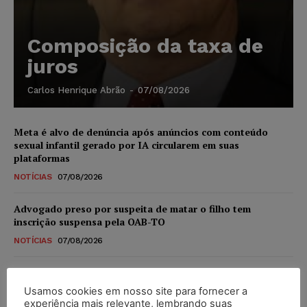
Composição da taxa de
juros
Carlos Henrique Abrão
-
07/08/2026
Meta é alvo de denúncia após anúncios com conteúdo
sexual infantil gerado por IA circularem em suas
plataformas
NOTÍCIAS
07/08/2026
Advogado preso por suspeita de matar o filho tem
inscrição suspensa pela OAB-TO
NOTÍCIAS
07/08/2026
STF amplia isenção de IBS e CBS na compra de veículos
novos para pessoas com deficiência e autistas de todos os
Usamos cookies em nosso site para fornecer a
níveis
experiência mais relevante, lembrando suas