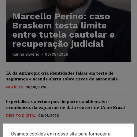
Marcello Perino: caso
Braskem testa limite
entre tutela cautelar e
recuperação judicial
Karina Silvério
-
06/08/2026
IA da Anthropic cria identidades falsas em teste de
segurança e acende alerta sobre riscos de autonomia
NOTÍCIAS
06/08/2026
Especialistas alertam para impactos ambientais e
econômicos da expansão de data centers de IA no Brasil
DIREITO DIGITAL
06/08/2026
TSE reforça que sistemas das urnas eletrônicas tornam-se
Usamos cookies em nosso site para fornecer a
invioláveis após assinatura digital e lacração