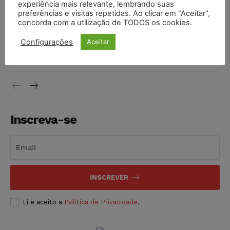
experiência mais relevante, lembrando suas
NOTÍCIAS
06/08/2026
preferências e visitas repetidas. Ao clicar em “Aceitar”,
concorda com a utilização de TODOS os cookies.
STF inicia julgamento sobre constitucionalidade da
Configurações
Aceitar
proibição dos jogos de azar no Brasil
NOTÍCIAS
06/08/2026
Inscreva-se
INSCREVER
Li e aceito a
Política de Privacidade
.