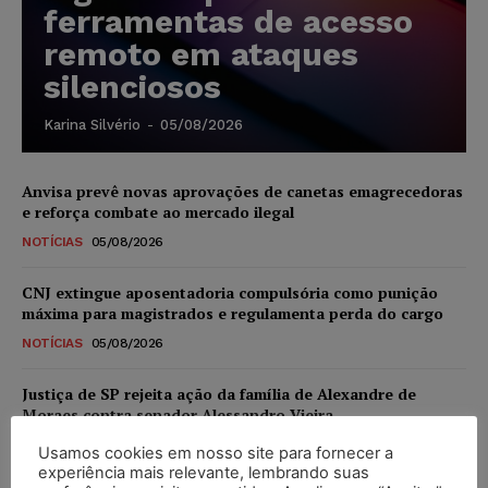
ferramentas de acesso
remoto em ataques
silenciosos
Karina Silvério
-
05/08/2026
Anvisa prevê novas aprovações de canetas emagrecedoras
e reforça combate ao mercado ilegal
NOTÍCIAS
05/08/2026
CNJ extingue aposentadoria compulsória como punição
máxima para magistrados e regulamenta perda do cargo
NOTÍCIAS
05/08/2026
Justiça de SP rejeita ação da família de Alexandre de
Moraes contra senador Alessandro Vieira
NOTÍCIAS
05/08/2026
Usamos cookies em nosso site para fornecer a
experiência mais relevante, lembrando suas