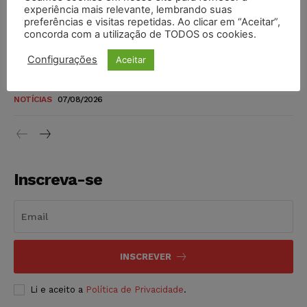
novos para pessoas com deficiência e autistas de todos os
experiência mais relevante, lembrando suas
níveis
preferências e visitas repetidas. Ao clicar em “Aceitar”,
concorda com a utilização de TODOS os cookies.
DIREITO TRIBUTÁRIO
07/08/2026
Configurações
Aceitar
Justiça do Trabalho mantém justa causa de empregado que
vendia canetas emagrecedoras no local de trabalho
NOTÍCIAS
07/08/2026
Inscreva-se
INSCREVER
Li e aceito a
Política de Privacidade
.