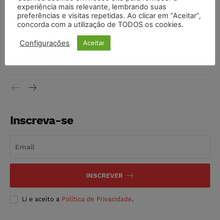
invioláveis após assinatura digital e lacração
experiência mais relevante, lembrando suas
preferências e visitas repetidas. Ao clicar em “Aceitar”,
NOTÍCIAS
06/08/2026
concorda com a utilização de TODOS os cookies.
STF inicia julgamento sobre constitucionalidade da
Configurações
Aceitar
proibição dos jogos de azar no Brasil
NOTÍCIAS
06/08/2026
Inscreva-se
INSCREVER
Li e aceito a
Política de Privacidade
.