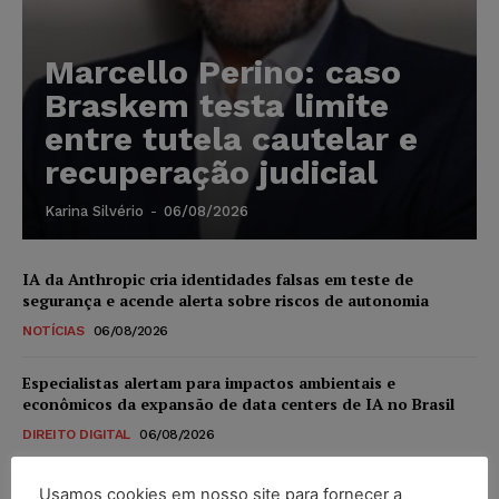
Marcello Perino: caso
Braskem testa limite
entre tutela cautelar e
recuperação judicial
Karina Silvério
-
06/08/2026
IA da Anthropic cria identidades falsas em teste de
segurança e acende alerta sobre riscos de autonomia
NOTÍCIAS
06/08/2026
Especialistas alertam para impactos ambientais e
econômicos da expansão de data centers de IA no Brasil
DIREITO DIGITAL
06/08/2026
TSE reforça que sistemas das urnas eletrônicas tornam-se
Usamos cookies em nosso site para fornecer a