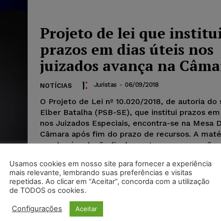
Projeto de lei que institu
prazos em dias úteis nos
juizados avança na Câma
Juristas
-
06/09/2018
NOTÍCIAS
O Projeto de Lei nº 10.020/2018, de autoria do
Elber Batalha (PSB-SE), que institui prazos em 
nos Juizados Especiais, encontra-se na Mesa D
Câmara após fim do prazo de recursos. A maté
receberá redação final e segue para a sanção
presidencial.
Usamos cookies em nosso site para fornecer a experiência
mais relevante, lembrando suas preferências e visitas
repetidas. Ao clicar em “Aceitar”, concorda com a utilização
de TODOS os cookies.
Configurações
Aceitar