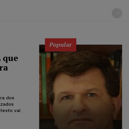
Popular
 que
ra
ra dos
izados
 texto vai