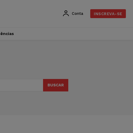
Conta
INSCREVA-SE
dências
BUSCAR