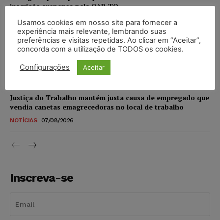
inscrição suspensa pela OAB-TO
NOTÍCIAS
07/08/2026
Usamos cookies em nosso site para fornecer a
experiência mais relevante, lembrando suas
preferências e visitas repetidas. Ao clicar em “Aceitar”,
STF amplia isenção de IBS e CBS na compra de veículos
concorda com a utilização de TODOS os cookies.
novos para pessoas com deficiência e autistas de todos os
níveis
Configurações
Aceitar
DIREITO TRIBUTÁRIO
07/08/2026
Justiça do Trabalho mantém justa causa de empregado que
vendia canetas emagrecedoras no local de trabalho
NOTÍCIAS
07/08/2026
Inscreva-se