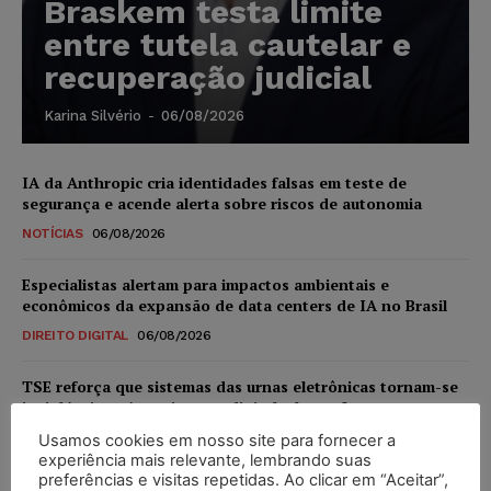
Braskem testa limite
entre tutela cautelar e
recuperação judicial
Karina Silvério
-
06/08/2026
IA da Anthropic cria identidades falsas em teste de
segurança e acende alerta sobre riscos de autonomia
NOTÍCIAS
06/08/2026
Especialistas alertam para impactos ambientais e
econômicos da expansão de data centers de IA no Brasil
DIREITO DIGITAL
06/08/2026
TSE reforça que sistemas das urnas eletrônicas tornam-se
invioláveis após assinatura digital e lacração
NOTÍCIAS
06/08/2026
Usamos cookies em nosso site para fornecer a
experiência mais relevante, lembrando suas
preferências e visitas repetidas. Ao clicar em “Aceitar”,
STF inicia julgamento sobre constitucionalidade da