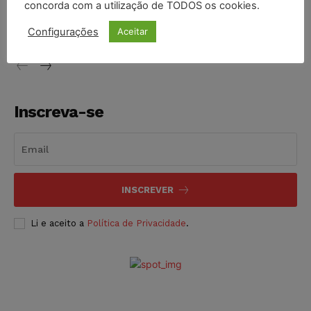
concorda com a utilização de TODOS os cookies.
proibição dos jogos de azar no Brasil
Configurações
Aceitar
NOTÍCIAS
06/08/2026
Inscreva-se
INSCREVER
Li e aceito a
Política de Privacidade
.