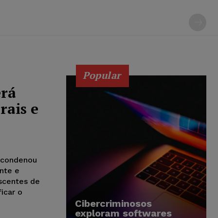
Popular
erá
rais e
a condenou
nte e
scentes de
icar o
Cibercriminosos
exploram softwares