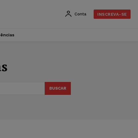
Conta
INSCREVA-SE
dências
as
BUSCAR