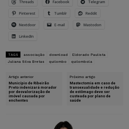
Threads
Facebook
Telegram
Pinterest
Tumblr
Reddit
Nextdoor
E-mail
Mastodon
LinkedIn
TAGS
associação
download
Eldorado Paulista
Juliana Silva Bretas
quilombo
quilombola
Artigo anterior
Próximo artigo
Município de Ribeirão
Mastectomia em caso de
Preto indenizará morador
transexualidade e redução
por desvalorização de
de estômago deve ser
imóvel causada por
custeada por plano de
enchentes
saúde