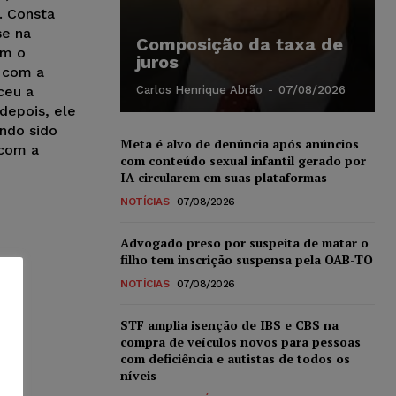
. Consta
se na
Composição da taxa de
om o
juros
u com a
ceu a
Carlos Henrique Abrão
-
07/08/2026
 depois, ele
endo sido
Meta é alvo de denúncia após anúncios
 com a
com conteúdo sexual infantil gerado por
IA circularem em suas plataformas
NOTÍCIAS
07/08/2026
Advogado preso por suspeita de matar o
filho tem inscrição suspensa pela OAB-TO
NOTÍCIAS
07/08/2026
STF amplia isenção de IBS e CBS na
compra de veículos novos para pessoas
com deficiência e autistas de todos os
níveis