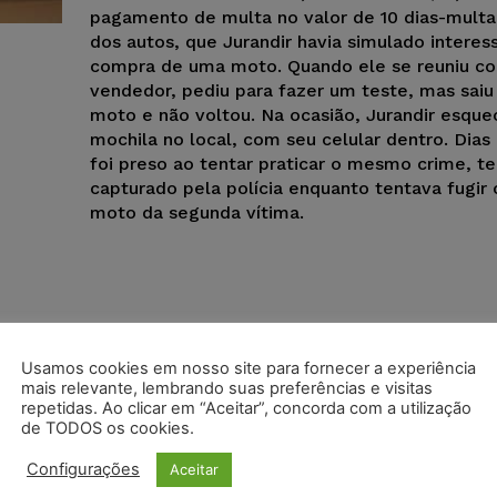
pagamento de multa no valor de 10 dias-multa
dos autos, que Jurandir havia simulado interes
compra de uma moto. Quando ele se reuniu c
vendedor, pediu para fazer um teste, mas sai
moto e não voltou. Na ocasião, Jurandir esque
mochila no local, com seu celular dentro. Dias
foi preso ao tentar praticar o mesmo crime, t
capturado pela polícia enquanto tentava fugir
moto da segunda vítima.
Usamos cookies em nosso site para fornecer a experiência
mais relevante, lembrando suas preferências e visitas
repetidas. Ao clicar em “Aceitar”, concorda com a utilização
de TODOS os cookies.
Configurações
Aceitar