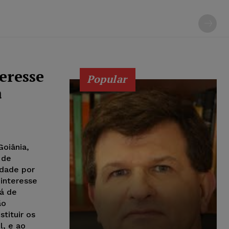
eresse
Popular
a
Goiânia,
 de
rdade por
 interesse
á de
ão
tituir os
l, e ao