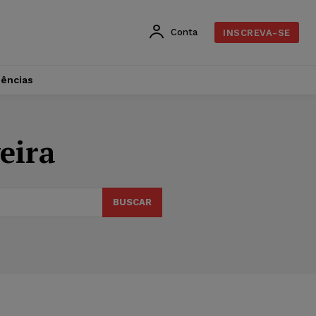
Conta
INSCREVA-SE
dências
eira
BUSCAR