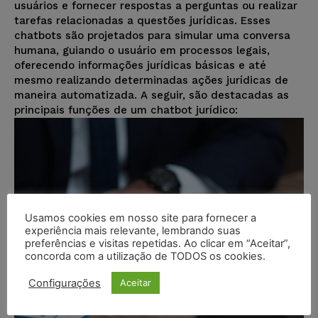
usuários e fornecer respostas a perguntas ou realizar
tarefas relacionadas a questões jurídicas. Esses
chatbots são projetados para simular uma conversa
humana, guiando o usuário em processos legais,
oferecendo informações jurídicas básicas e até
mesmo realizando determinadas ações jurídicas de
maneira automatizada. A seguir, são destacadas as
principais funções de um chatbot jurídico:
Usamos cookies em nosso site para fornecer a
experiência mais relevante, lembrando suas
preferências e visitas repetidas. Ao clicar em “Aceitar”,
concorda com a utilização de TODOS os cookies.
Configurações
Aceitar