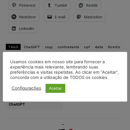
Pinterest
Tumblr
Reddit
Nextdoor
E-mail
Mastodon
LinkedIn
TAGS
ChatGPT
cnpj
contratante
cpf
data
Direito
elemento
Especialista
inteligência artificial
jurídico
projeto
prompt
propriedade intelectual
remuneração
Usamos cookies em nosso site para fornecer a
experiência mais relevante, lembrando suas
preferências e visitas repetidas. Ao clicar em “Aceitar”,
Artigo anterior
Próximo artigo
concorda com a utilização de TODOS os cookies.
Modelo de contrato para a
Modelo – Contrato de
prestação de serviços de
consultoria em mapas
Configurações
Aceitar
criação de Prompts para
mentais
agência de publicidade por
um especialista em
ChatGPT