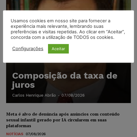
Usamos cookies em nosso site para fornecer a
experiência mais relevante, lembrando suas
preferências e visitas repetidas. Ao clicar em “Aceitar”,
concorda com a utilização de TODOS os cookies.
Configurações
Aceitar
Composição da taxa de
juros
Carlos Henrique Abrão
-
07/08/2026
Meta é alvo de denúncia após anúncios com conteúdo
sexual infantil gerado por IA circularem em suas
plataformas
NOTÍCIAS
07/08/2026