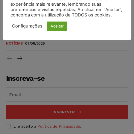
novos para pessoas com deficiência e autistas de todos os
experiência mais relevante, lembrando suas
níveis
preferências e visitas repetidas. Ao clicar em “Aceitar”,
concorda com a utilização de TODOS os cookies.
DIREITO TRIBUTÁRIO
07/08/2026
Configurações
Aceitar
Justiça do Trabalho mantém justa causa de empregado que
vendia canetas emagrecedoras no local de trabalho
NOTÍCIAS
07/08/2026
Inscreva-se
INSCREVER
Li e aceito a
Política de Privacidade
.