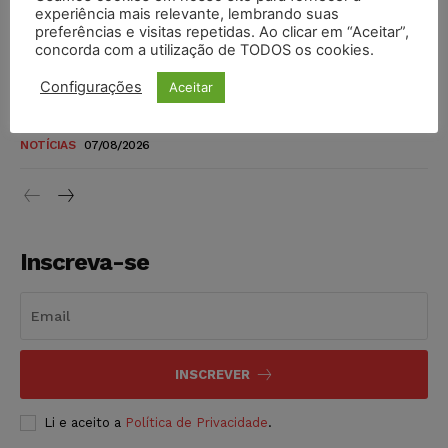
novos para pessoas com deficiência e autistas de todos os
experiência mais relevante, lembrando suas
níveis
preferências e visitas repetidas. Ao clicar em “Aceitar”,
concorda com a utilização de TODOS os cookies.
DIREITO TRIBUTÁRIO
07/08/2026
Configurações
Aceitar
Justiça do Trabalho mantém justa causa de empregado que
vendia canetas emagrecedoras no local de trabalho
NOTÍCIAS
07/08/2026
Inscreva-se
INSCREVER
Li e aceito a
Política de Privacidade
.