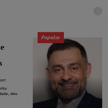
Popular
de
s
2017
rito
idade, deu