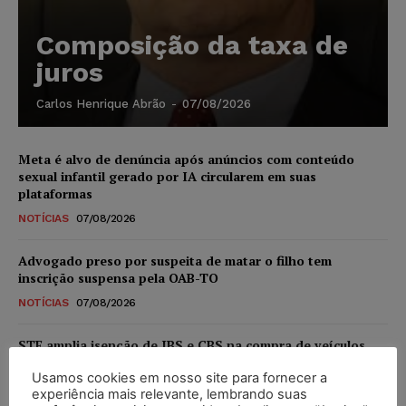
Composição da taxa de
juros
Carlos Henrique Abrão
-
07/08/2026
Meta é alvo de denúncia após anúncios com conteúdo
sexual infantil gerado por IA circularem em suas
plataformas
NOTÍCIAS
07/08/2026
Advogado preso por suspeita de matar o filho tem
inscrição suspensa pela OAB-TO
NOTÍCIAS
07/08/2026
STF amplia isenção de IBS e CBS na compra de veículos
novos para pessoas com deficiência e autistas de todos os
Usamos cookies em nosso site para fornecer a
níveis
experiência mais relevante, lembrando suas
DIREITO TRIBUTÁRIO
07/08/2026