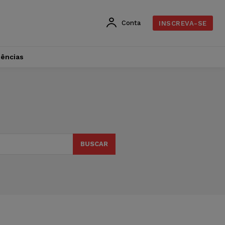
Conta
INSCREVA-SE
dências
BUSCAR