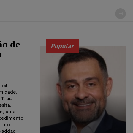
ão de
Popular
m
onal
imidade,
.T. os
sita,
te, uma
rocedimento
ituto
 Haddad