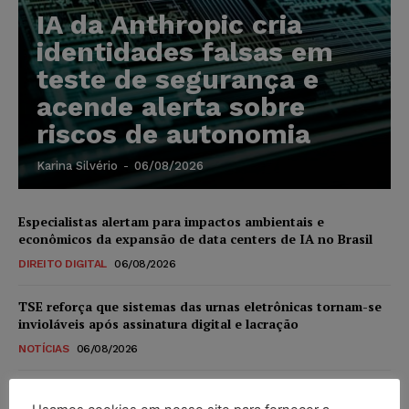
IA da Anthropic cria
identidades falsas em
teste de segurança e
acende alerta sobre
riscos de autonomia
Karina Silvério
-
06/08/2026
Especialistas alertam para impactos ambientais e
econômicos da expansão de data centers de IA no Brasil
DIREITO DIGITAL
06/08/2026
TSE reforça que sistemas das urnas eletrônicas tornam-se
invioláveis após assinatura digital e lacração
NOTÍCIAS
06/08/2026
STF inicia julgamento sobre constitucionalidade da
proibição dos jogos de azar no Brasil