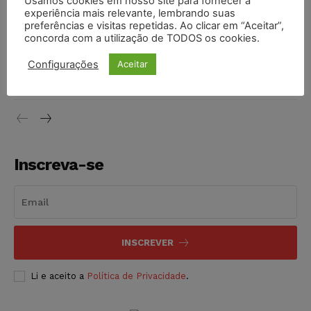
Usamos cookies em nosso site para fornecer a
experiência mais relevante, lembrando suas
NOTÍCIAS
06/08/2026
preferências e visitas repetidas. Ao clicar em “Aceitar”,
concorda com a utilização de TODOS os cookies.
Projeto proíbe venda de vapes para nascidos a partir de
2009
Configurações
Aceitar
NOTÍCIAS
06/08/2026
Inscreva-se
INSCREVER
Li e aceito a
Política de Privacidade
.