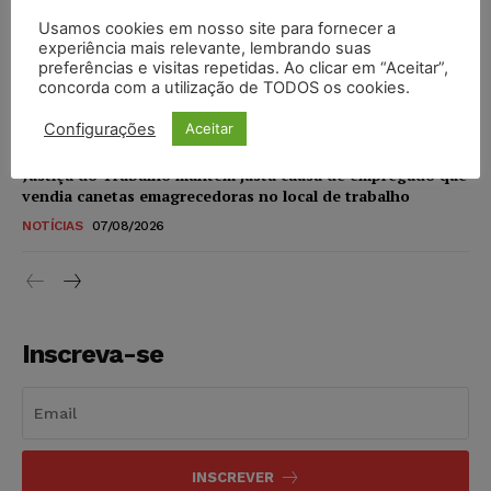
NOTÍCIAS
07/08/2026
Usamos cookies em nosso site para fornecer a
experiência mais relevante, lembrando suas
STF amplia isenção de IBS e CBS na compra de veículos
preferências e visitas repetidas. Ao clicar em “Aceitar”,
novos para pessoas com deficiência e autistas de todos os
concorda com a utilização de TODOS os cookies.
níveis
DIREITO TRIBUTÁRIO
07/08/2026
Configurações
Aceitar
Justiça do Trabalho mantém justa causa de empregado que
vendia canetas emagrecedoras no local de trabalho
NOTÍCIAS
07/08/2026
Inscreva-se
INSCREVER