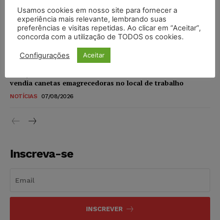
Usamos cookies em nosso site para fornecer a
STF amplia isenção de IBS e CBS na compra de veículos
experiência mais relevante, lembrando suas
novos para pessoas com deficiência e autistas de todos os
preferências e visitas repetidas. Ao clicar em “Aceitar”,
concorda com a utilização de TODOS os cookies.
níveis
DIREITO TRIBUTÁRIO
07/08/2026
Configurações
Aceitar
Justiça do Trabalho mantém justa causa de empregado que
vendia canetas emagrecedoras no local de trabalho
NOTÍCIAS
07/08/2026
Inscreva-se
INSCREVER