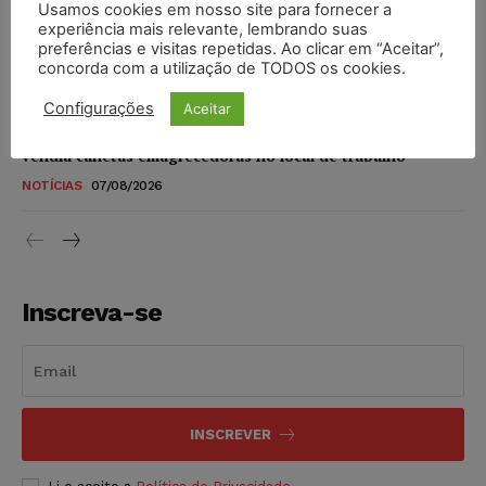
Usamos cookies em nosso site para fornecer a
STF amplia isenção de IBS e CBS na compra de veículos
experiência mais relevante, lembrando suas
novos para pessoas com deficiência e autistas de todos os
preferências e visitas repetidas. Ao clicar em “Aceitar”,
níveis
concorda com a utilização de TODOS os cookies.
DIREITO TRIBUTÁRIO
07/08/2026
Configurações
Aceitar
Justiça do Trabalho mantém justa causa de empregado que
vendia canetas emagrecedoras no local de trabalho
NOTÍCIAS
07/08/2026
Inscreva-se
INSCREVER