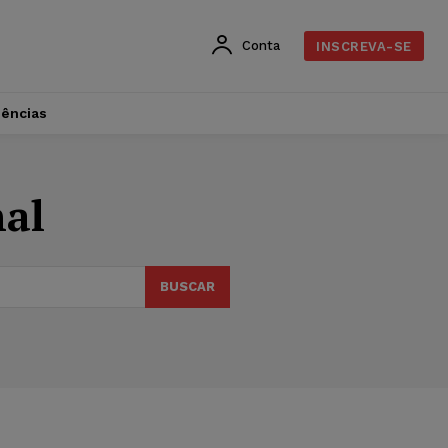
Conta
INSCREVA-SE
dências
nal
BUSCAR