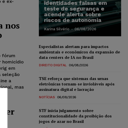
 e ex-
identidades falsas em
teste de segurança e
acende alerta sobre
riscos de autonomia
a nos
Karina Silvério
-
06/08/2026
o
Especialistas alertam para impactos
ambientais e econômicos da expansão de
o fórum
data centers de IA no Brasil
r homicídio
DIREITO DIGITAL
06/08/2026
erig em
a seleção
TSE reforça que sistemas das urnas
ine a
eletrônicas tornam-se invioláveis após
cional, mas
assinatura digital e lacração
NOTÍCIAS
06/08/2026
 ser
STF inicia julgamento sobre
constitucionalidade da proibição dos
e
jogos de azar no Brasil