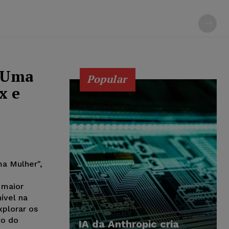
e Uma
Popular
x e
ma Mulher",
 maior
ível na
xplorar os
to do
IA da Anthropic cria