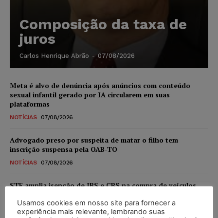
Composição da taxa de
juros
Carlos Henrique Abrão
-
07/08/2026
Meta é alvo de denúncia após anúncios com conteúdo
sexual infantil gerado por IA circularem em suas
plataformas
NOTÍCIAS
07/08/2026
Advogado preso por suspeita de matar o filho tem
inscrição suspensa pela OAB-TO
NOTÍCIAS
07/08/2026
STF amplia isenção de IBS e CBS na compra de veículos
novos para pessoas com deficiência e autistas de todos os
Usamos cookies em nosso site para fornecer a
níveis
experiência mais relevante, lembrando suas
DIREITO TRIBUTÁRIO
07/08/2026