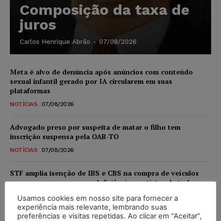
Composição da taxa de
juros
Carlos Henrique Abrão
-
07/08/2026
Meta é alvo de denúncia após anúncios com conteúdo
sexual infantil gerado por IA circularem em suas
plataformas
NOTÍCIAS
07/08/2026
Advogado preso por suspeita de matar o filho tem
inscrição suspensa pela OAB-TO
NOTÍCIAS
07/08/2026
STF amplia isenção de IBS e CBS na compra de veículos
novos para pessoas com deficiência e autistas de todos os
níveis
Usamos cookies em nosso site para fornecer a
DIREITO TRIBUTÁRIO
07/08/2026
experiência mais relevante, lembrando suas
preferências e visitas repetidas. Ao clicar em “Aceitar”,