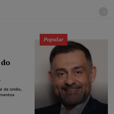
Popular
 do
9
al da União,
amentos