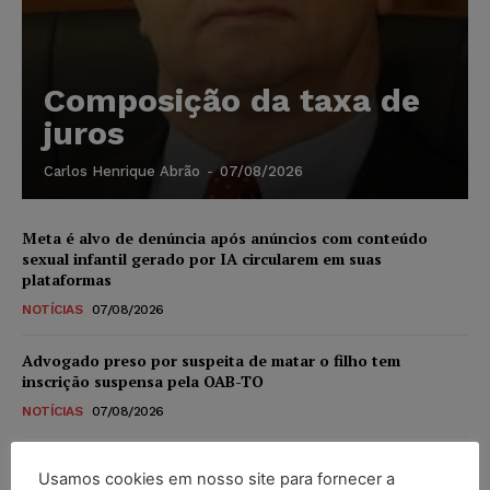
Composição da taxa de
juros
Carlos Henrique Abrão
-
07/08/2026
Meta é alvo de denúncia após anúncios com conteúdo
sexual infantil gerado por IA circularem em suas
plataformas
NOTÍCIAS
07/08/2026
Advogado preso por suspeita de matar o filho tem
inscrição suspensa pela OAB-TO
NOTÍCIAS
07/08/2026
STF amplia isenção de IBS e CBS na compra de veículos
Usamos cookies em nosso site para fornecer a
novos para pessoas com deficiência e autistas de todos os