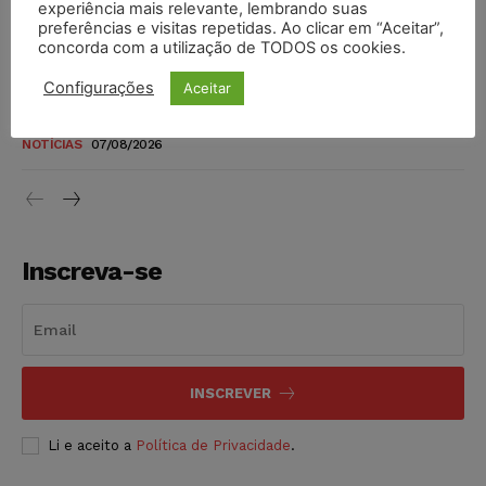
experiência mais relevante, lembrando suas
níveis
preferências e visitas repetidas. Ao clicar em “Aceitar”,
DIREITO TRIBUTÁRIO
07/08/2026
concorda com a utilização de TODOS os cookies.
Configurações
Aceitar
Justiça do Trabalho mantém justa causa de empregado que
vendia canetas emagrecedoras no local de trabalho
NOTÍCIAS
07/08/2026
Inscreva-se
INSCREVER
Li e aceito a
Política de Privacidade
.