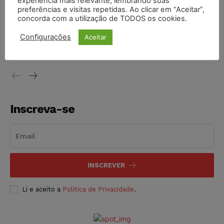
experiência mais relevante, lembrando suas
NOTÍCIAS
06/08/2026
preferências e visitas repetidas. Ao clicar em “Aceitar”,
concorda com a utilização de TODOS os cookies.
STF inicia julgamento sobre constitucionalidade da
proibição dos jogos de azar no Brasil
Configurações
Aceitar
NOTÍCIAS
06/08/2026
Inscreva-se
INSCREVER
Li e aceito a
Política de Privacidade
.