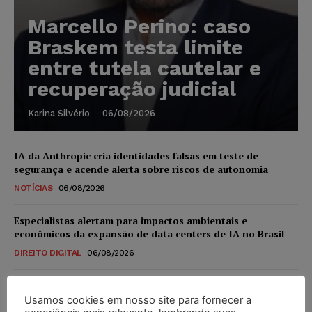
Marcello Perino: caso
Braskem testa limite
entre tutela cautelar e
recuperação judicial
Karina Silvério
-
06/08/2026
IA da Anthropic cria identidades falsas em teste de
segurança e acende alerta sobre riscos de autonomia
NOTÍCIAS
06/08/2026
Especialistas alertam para impactos ambientais e
econômicos da expansão de data centers de IA no Brasil
DIREITO DIGITAL
06/08/2026
TSE reforça que sistemas das urnas eletrônicas tornam-se
invioláveis após assinatura digital e lacração
Usamos cookies em nosso site para fornecer a