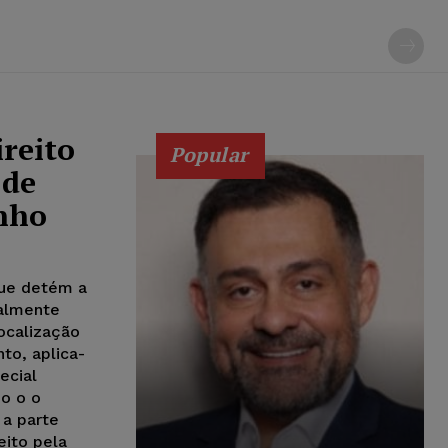
reito
Popular
 de
inho
que detém a
ualmente
localização
to, aplica-
ecial
do o o
 a parte
eito pela