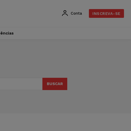
Conta
INSCREVA-SE
dências
BUSCAR