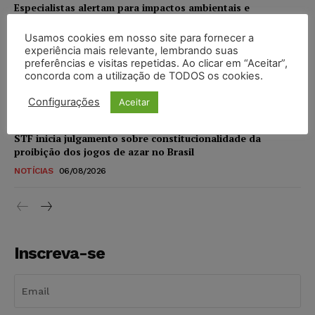
Especialistas alertam para impactos ambientais e
econômicos da expansão de data centers de IA no Brasil
Usamos cookies em nosso site para fornecer a
DIREITO DIGITAL
06/08/2026
experiência mais relevante, lembrando suas
preferências e visitas repetidas. Ao clicar em “Aceitar”,
TSE reforça que sistemas das urnas eletrônicas tornam-se
concorda com a utilização de TODOS os cookies.
invioláveis após assinatura digital e lacração
Configurações
Aceitar
NOTÍCIAS
06/08/2026
STF inicia julgamento sobre constitucionalidade da
proibição dos jogos de azar no Brasil
NOTÍCIAS
06/08/2026
Inscreva-se