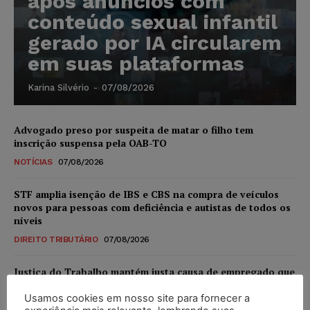
após anúncios com
conteúdo sexual infantil
gerado por IA circularem
em suas plataformas
Karina Silvério
-
07/08/2026
Advogado preso por suspeita de matar o filho tem
inscrição suspensa pela OAB-TO
NOTÍCIAS
07/08/2026
STF amplia isenção de IBS e CBS na compra de veículos
novos para pessoas com deficiência e autistas de todos os
níveis
DIREITO TRIBUTÁRIO
07/08/2026
Justiça do Trabalho mantém justa causa de empregado que
vendia canetas emagrecedoras no local de trabalho
Usamos cookies em nosso site para fornecer a
NOTÍCIAS
07/08/2026