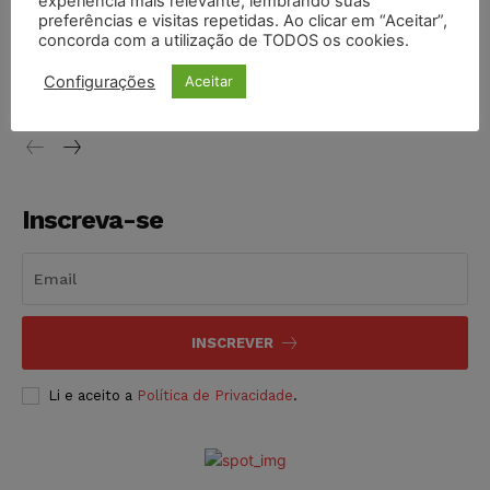
experiência mais relevante, lembrando suas
preferências e visitas repetidas. Ao clicar em “Aceitar”,
concorda com a utilização de TODOS os cookies.
Justiça de SP decreta prisão de suspeito investigado na
morte de advogado
Configurações
Aceitar
NOTÍCIAS
07/08/2026
Inscreva-se
INSCREVER
Li e aceito a
Política de Privacidade
.