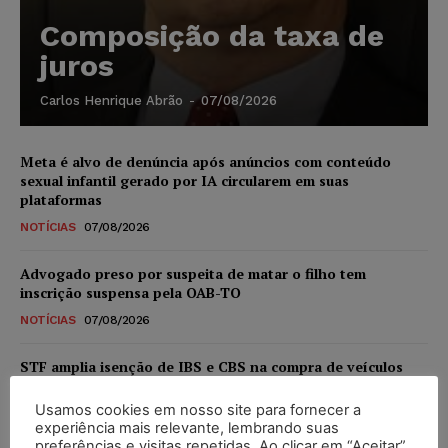
Composição da taxa de
juros
Carlos Henrique Abrão
-
07/08/2026
Meta é alvo de denúncia após anúncios com conteúdo
sexual infantil gerado por IA circularem em suas
plataformas
NOTÍCIAS
07/08/2026
Advogado preso por suspeita de matar o filho tem
inscrição suspensa pela OAB-TO
NOTÍCIAS
07/08/2026
STF amplia isenção de IBS e CBS na compra de veículos
novos para pessoas com deficiência e autistas de todos os
níveis
Usamos cookies em nosso site para fornecer a
experiência mais relevante, lembrando suas
DIREITO TRIBUTÁRIO
07/08/2026
preferências e visitas repetidas. Ao clicar em “Aceitar”,