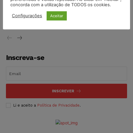
concorda com a utilização de TODOS os cookies.
Justiça do Trabalho mantém justa causa de empregado que
vendia canetas emagrecedoras no local de trabalho
Configurações
Aceitar
NOTÍCIAS
07/08/2026
Inscreva-se
INSCREVER
Li e aceito a
Política de Privacidade
.