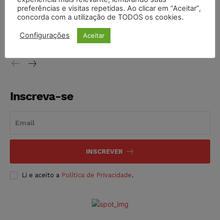
preferências e visitas repetidas. Ao clicar em “Aceitar”,
Justiça de SP decreta prisão de suspeito investigado na
concorda com a utilização de TODOS os cookies.
morte de advogado
Configurações
Aceitar
NOTÍCIAS
07/08/2026
Inscreva-se
INSCREVER
Li e aceito a
Política de Privacidade
.