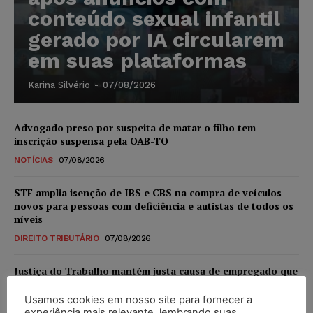
conteúdo sexual infantil
gerado por IA circularem
em suas plataformas
Karina Silvério
-
07/08/2026
Advogado preso por suspeita de matar o filho tem
inscrição suspensa pela OAB-TO
NOTÍCIAS
07/08/2026
STF amplia isenção de IBS e CBS na compra de veículos
novos para pessoas com deficiência e autistas de todos os
níveis
DIREITO TRIBUTÁRIO
07/08/2026
Justiça do Trabalho mantém justa causa de empregado que
vendia canetas emagrecedoras no local de trabalho
Usamos cookies em nosso site para fornecer a
NOTÍCIAS
07/08/2026
experiência mais relevante, lembrando suas