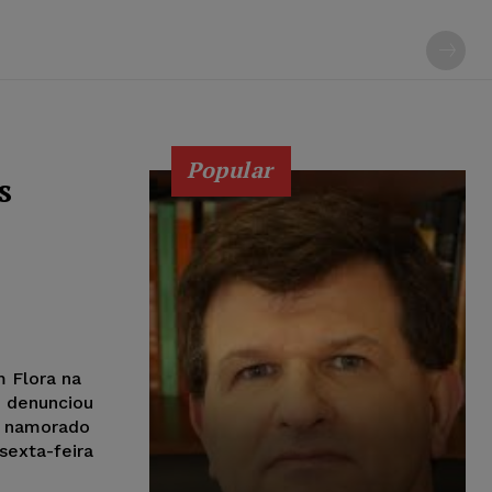
Popular
s
m Flora na
, denunciou
o namorado
sexta-feira