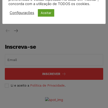
concorda com a utilização de TODOS os cookies.
Justiça do Trabalho mantém justa causa de empregado que
vendia canetas emagrecedoras no local de trabalho
Configurações
Aceitar
NOTÍCIAS
07/08/2026
Inscreva-se
INSCREVER
Li e aceito a
Política de Privacidade
.