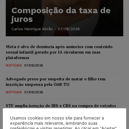
Composição da taxa de
juros
Carlos Henrique Abrão
-
07/08/2026
Meta é alvo de denúncia após anúncios com conteúdo
sexual infantil gerado por IA circularem em suas
plataformas
NOTÍCIAS
07/08/2026
Advogado preso por suspeita de matar o filho tem
inscrição suspensa pela OAB-TO
NOTÍCIAS
07/08/2026
STF amplia isenção de IBS e CBS na compra de veículos
novos para pessoas com deficiência e autistas de todos os
níveis
Usamos cookies em nosso site para fornecer a
experiência mais relevante, lembrando suas
DIREITO TRIBUTÁRIO
07/08/2026
preferências e visitas repetidas. Ao clicar em “Aceitar”,