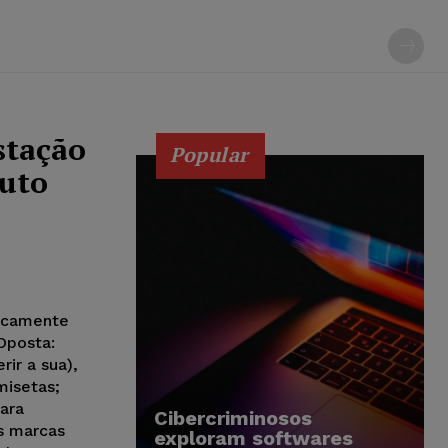
stação
Popular
tuto
ficamente
Oposta:
ir a sua),
misetas;
para
Cibercriminosos
s marcas
exploram softwares