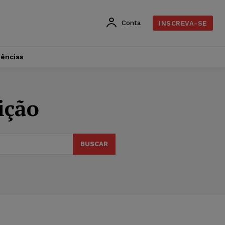
Conta
INSCREVA-SE
dências
ição
BUSCAR