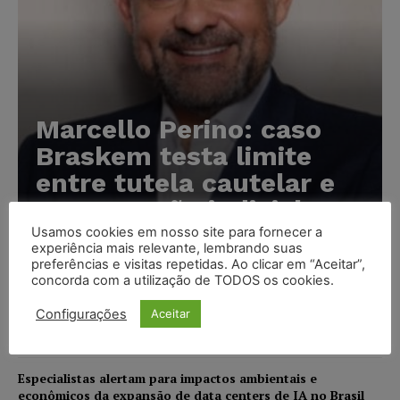
Marcello Perino: caso
Braskem testa limite
entre tutela cautelar e
recuperação judicial
Usamos cookies em nosso site para fornecer a
Karina Silvério
-
06/08/2026
experiência mais relevante, lembrando suas
preferências e visitas repetidas. Ao clicar em “Aceitar”,
concorda com a utilização de TODOS os cookies.
IA da Anthropic cria identidades falsas em teste de
segurança e acende alerta sobre riscos de autonomia
Configurações
Aceitar
NOTÍCIAS
06/08/2026
Especialistas alertam para impactos ambientais e
econômicos da expansão de data centers de IA no Brasil