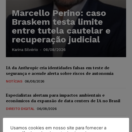
Marcello Perino: caso
Braskem testa limite
entre tutela cautelar e
recuperação judicial
Karina Silvério
-
06/08/2026
IA da Anthropic cria identidades falsas em teste de
segurança e acende alerta sobre riscos de autonomia
NOTÍCIAS
06/08/2026
Especialistas alertam para impactos ambientais e
econômicos da expansão de data centers de IA no Brasil
DIREITO DIGITAL
06/08/2026
TSE reforça que sistemas das urnas eletrônicas tornam-se
Usamos cookies em nosso site para fornecer a
invioláveis após assinatura digital e lacração