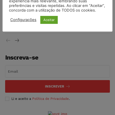
experiência mais relevante, lembrando suas
NOTÍCIAS
06/08/2026
preferências e visitas repetidas. Ao clicar em “Aceitar”,
concorda com a utilização de TODOS os cookies.
STF inicia julgamento sobre constitucionalidade da
Configurações
Aceitar
proibição dos jogos de azar no Brasil
NOTÍCIAS
06/08/2026
Inscreva-se
INSCREVER
Li e aceito a
Política de Privacidade
.