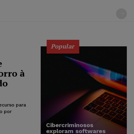
Popular
e
orro à
do
ecurso para
o por
Cibercriminosos
exploram softwares