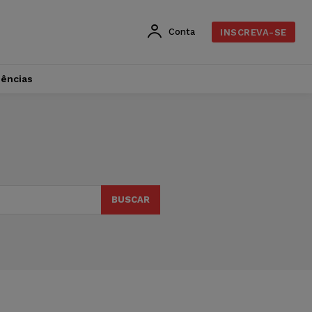
Conta
INSCREVA-SE
dências
BUSCAR