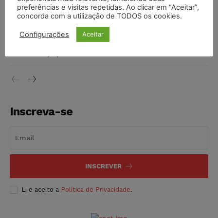
preferências e visitas repetidas. Ao clicar em “Aceitar”,
DIREITO TRIBUTÁRIO
07/08/2026
concorda com a utilização de TODOS os cookies.
Justiça do Trabalho mantém justa causa de empregado que
Configurações
Aceitar
vendia canetas emagrecedoras no local de trabalho
NOTÍCIAS
07/08/2026
Inscreva-se
INSCREVER
Li e aceito a
Política de Privacidade
.