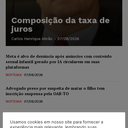
Composição da taxa de
juros
Carlos Henrique Abrão
-
07/08/2026
Meta é alvo de denúncia após anúncios com conteúdo
sexual infantil gerado por IA circularem em suas
plataformas
NOTÍCIAS
07/08/2026
Advogado preso por suspeita de matar o filho tem
inscrição suspensa pela OAB-TO
NOTÍCIAS
07/08/2026
STF amplia isenção de IBS e CBS na compra de veículos
novos para pessoas com deficiência e autistas de todos os
Usamos cookies em nosso site para fornecer a
níveis
experiência mais relevante, lembrando suas