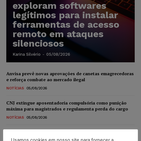
exploram softwares
legítimos para instalar
ferramentas de acesso
remoto em ataques
silenciosos
Karina Silvério
-
05/08/2026
Anvisa prevê novas aprovações de canetas emagrecedoras
e reforça combate ao mercado ilegal
NOTÍCIAS
05/08/2026
CNJ extingue aposentadoria compulsória como punição
máxima para magistrados e regulamenta perda do cargo
NOTÍCIAS
05/08/2026
Justiça de SP rejeita ação da família de Alexandre de
Moraes contra senador Alessandro Vieira
Usamos cookies em nosso site para fornecer a