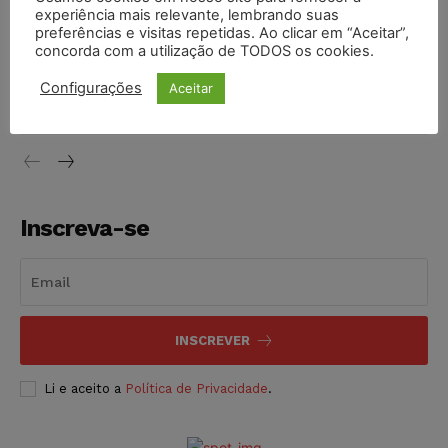
experiência mais relevante, lembrando suas
NOTÍCIAS
05/08/2026
preferências e visitas repetidas. Ao clicar em “Aceitar”,
concorda com a utilização de TODOS os cookies.
Conselho Nacional de Justiça determina afastamento da
juíza Gabriela Hardt por dois anos
Configurações
Aceitar
NOTÍCIAS
05/08/2026
Inscreva-se
INSCREVER
Li e aceito a
Política de Privacidade
.