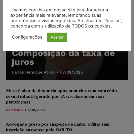
Usamos cookies em nosso site para fornecer a
experiência mais relevante, lembrando suas
preferências e visitas repetidas. Ao clicar em “Aceitar”,
concorda com a utilização de TODOS os cookies.
Configurações
Aceitar
Composição da taxa de
juros
Carlos Henrique Abrão
-
07/08/2026
Meta é alvo de denúncia após anúncios com conteúdo
sexual infantil gerado por IA circularem em suas
plataformas
NOTÍCIAS
07/08/2026
Advogado preso por suspeita de matar o filho tem
inscrição suspensa pela OAB-TO