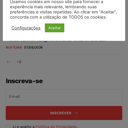
Usamos cookies em nosso site para fornecer a
STF amplia isenção de IBS e CBS na compra de veículos
experiência mais relevante, lembrando suas
novos para pessoas com deficiência e autistas de todos os
preferências e visitas repetidas. Ao clicar em “Aceitar”,
níveis
concorda com a utilização de TODOS os cookies.
DIREITO TRIBUTÁRIO
07/08/2026
Configurações
Aceitar
Justiça do Trabalho mantém justa causa de empregado que
vendia canetas emagrecedoras no local de trabalho
NOTÍCIAS
07/08/2026
Inscreva-se
INSCREVER
Li e aceito a
Política de Privacidade
.