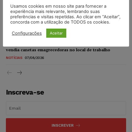
Usamos cookies em nosso site para fornecer a
STF amplia isenção de IBS e CBS na compra de veículos
experiência mais relevante, lembrando suas
novos para pessoas com deficiência e autistas de todos os
preferências e visitas repetidas. Ao clicar em “Aceitar”,
concorda com a utilização de TODOS os cookies.
níveis
DIREITO TRIBUTÁRIO
07/08/2026
Configurações
Aceitar
Justiça do Trabalho mantém justa causa de empregado que
vendia canetas emagrecedoras no local de trabalho
NOTÍCIAS
07/08/2026
Inscreva-se
INSCREVER