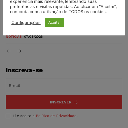
experiência mais relevante, lembrando suas
níveis
preferências e visitas repetidas. Ao clicar em “Aceitar”,
DIREITO TRIBUTÁRIO
07/08/2026
concorda com a utilização de TODOS os cookies.
Configurações
Aceitar
Justiça do Trabalho mantém justa causa de empregado que
vendia canetas emagrecedoras no local de trabalho
NOTÍCIAS
07/08/2026
Inscreva-se
INSCREVER
Li e aceito a
Política de Privacidade
.