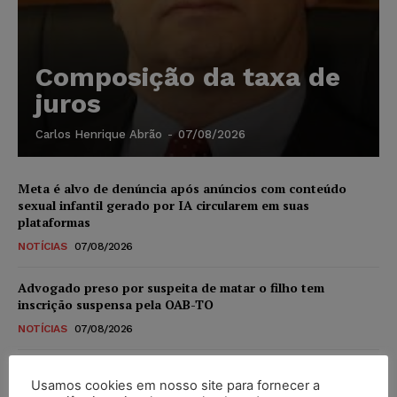
Composição da taxa de
juros
Carlos Henrique Abrão
-
07/08/2026
Meta é alvo de denúncia após anúncios com conteúdo
sexual infantil gerado por IA circularem em suas
plataformas
NOTÍCIAS
07/08/2026
Advogado preso por suspeita de matar o filho tem
inscrição suspensa pela OAB-TO
NOTÍCIAS
07/08/2026
STF amplia isenção de IBS e CBS na compra de veículos
Usamos cookies em nosso site para fornecer a
novos para pessoas com deficiência e autistas de todos os